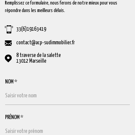
Remplissez ce formulaire, nous ferons de notre mieux pour vous
répondre dans les meilleurs délais.
33(6)19163419
contact@acp-sudimmobilier.fr
8 traverse de la salette
13012
Marseille
NOM *
TRAD_MELTEM_VOSCOORDONNEES
PRÉNOM *