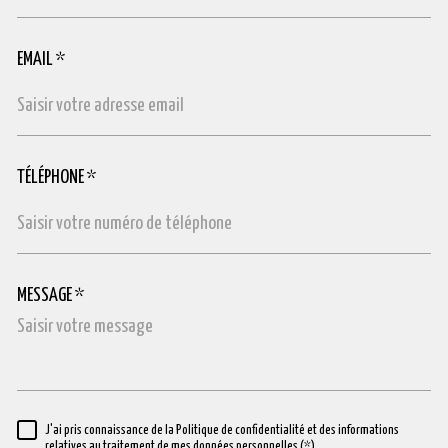
EMAIL *
TÉLÉPHONE *
MESSAGE *
TRAD_MELTEM_VOREDEMANDE
J'ai pris connaissance de la Politique de confidentialité et des informations
RÈGLEMENTATION
relatives au traitement de mes données personnelles (*)