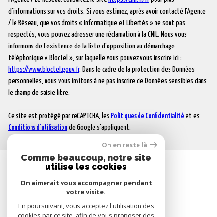
d’informations sur vos droits. Si vous estimez, après avoir contacté l'Agence
/ le Réseau, que vos droits « Informatique et Libertés » ne sont pas
respectés, vous pouvez adresser une réclamation à la CNIL. Nous vous
informons de l’existence de la liste d'opposition au démarchage
téléphonique « Bloctel », sur laquelle vous pouvez vous inscrire ici :
https://www.bloctel.gouv.fr
. Dans le cadre de la protection des Données
personnelles, nous vous invitons à ne pas inscrire de Données sensibles dans
le champ de saisie libre.
Ce site est protégé par reCAPTCHA, les
Politiques de Confidentialité
et es
Conditions d'utilisation
de Google s'appliquent.
On en reste là
Comme beaucoup, notre site
utilise les cookies
SE CONNECTER
On aimerait vous accompagner pendant
votre visite.
ESPACE PROPRIÉTAIRE
En poursuivant, vous acceptez l'utilisation des
cookies par ce site, afin de vous proposer des