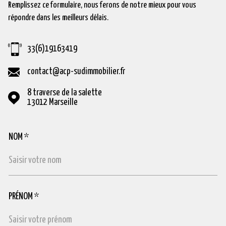
Remplissez ce formulaire, nous ferons de notre mieux pour vous
répondre dans les meilleurs délais.
33(6)19163419
contact@acp-sudimmobilier.fr
8 traverse de la salette
13012
Marseille
NOM *
TRAD_MELTEM_VOSCOORDONNEES
PRÉNOM *