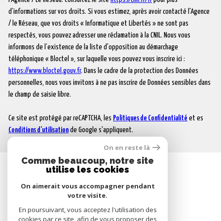
d’informations sur vos droits. Si vous estimez, après avoir contacté l'Agence
/ le Réseau, que vos droits « Informatique et Libertés » ne sont pas
respectés, vous pouvez adresser une réclamation à la CNIL. Nous vous
informons de l’existence de la liste d'opposition au démarchage
téléphonique « Bloctel », sur laquelle vous pouvez vous inscrire ici :
https://www.bloctel.gouv.fr
. Dans le cadre de la protection des Données
personnelles, nous vous invitons à ne pas inscrire de Données sensibles dans
le champ de saisie libre.
Ce site est protégé par reCAPTCHA, les
Politiques de Confidentialité
et es
Conditions d'utilisation
de Google s'appliquent.
On en reste là
Comme beaucoup, notre site
utilise les cookies
SE CONNECTER
On aimerait vous accompagner pendant
votre visite.
ESPACE PROPRIÉTAIRE
En poursuivant, vous acceptez l'utilisation des
cookies par ce site, afin de vous proposer des