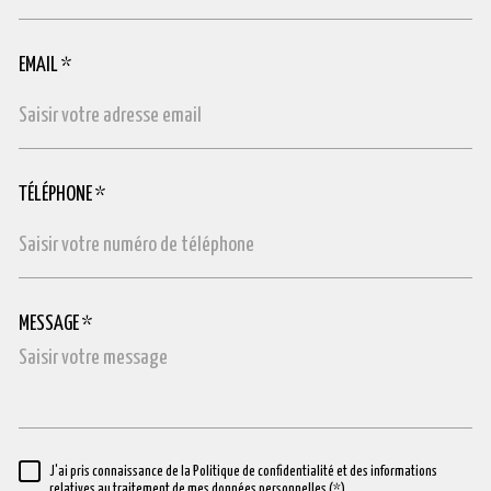
EMAIL *
TÉLÉPHONE *
MESSAGE *
TRAD_MELTEM_VOREDEMANDE
J'ai pris connaissance de la Politique de confidentialité et des informations
RÈGLEMENTATION
relatives au traitement de mes données personnelles (*)